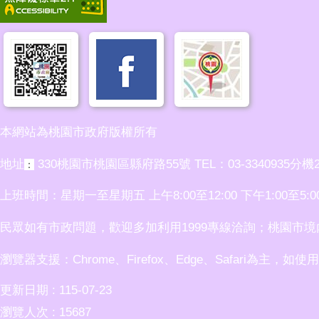
本網站為桃園市政府版權所有
地址
330桃園市桃園區縣府路55號 TEL：03-3340935分機2
：
上班時間：星期一至星期五 上午8:00至12:00 下午1:00至5:0
民眾如有市政問題，歡迎多加利用1999專線洽詢；桃園市境內民眾
瀏覽器支援：Chrome、Firefox、Edge、Safari為主，如
更新日期
115-07-23
瀏覽人次
15687