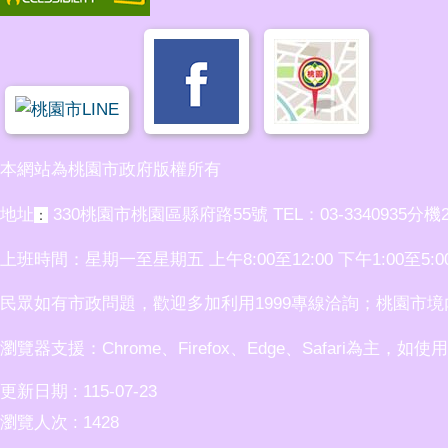
本網站為桃園市政府版權所有
地址
330桃園市桃園區縣府路55號 TEL：03-3340935分機2
：
上班時間：星期一至星期五 上午8:00至12:00 下午1:00至5:0
民眾如有市政問題，歡迎多加利用1999專線洽詢；桃園市境內民眾
瀏覽器支援：Chrome、Firefox、Edge、Safari為主，如
更新日期
115-07-23
瀏覽人次
1428